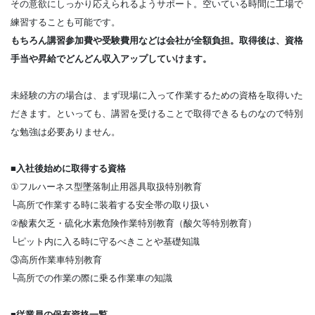
その意欲にしっかり応えられるようサポート。空いている時間に工場で
練習することも可能です。
もちろん講習参加費や受験費用などは会社が全額負担。取得後は、資格
手当や昇給でどんどん収入アップしていけます。
未経験の方の場合は、まず現場に入って作業するための資格を取得いた
だきます。といっても、講習を受けることで取得できるものなので特別
な勉強は必要ありません。
■入社後始めに取得する資格
①フルハーネス型墜落制止用器具取扱特別教育
└高所で作業する時に装着する安全帯の取り扱い
②酸素欠乏・硫化水素危険作業特別教育（酸欠等特別教育）
└ピット内に入る時に守るべきことや基礎知識
③高所作業車特別教育
└高所での作業の際に乗る作業車の知識
■従業員の保有資格一覧