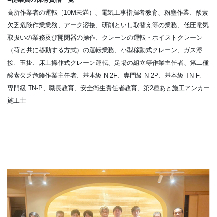
高所作業者の運転（10M未満）、電気工事指揮者教育、粉塵作業、酸素
欠乏危険作業業務、アーク溶接、研削といし取替え等の業務、低圧電気
取扱いの業務及び開閉器の操作、クレーンの運転・ホイストクレーン
（荷と共に移動する方式）の運転業務、小型移動式クレーン、ガス溶
接、玉掛、床上操作式クレーン運転、足場の組立等作業主任者、第二種
酸素欠乏危険作業主任者、基本級 N-2F、専門級 N-2P、基本級 TN-F、
専門級 TN-P、職長教育、安全衛生責任者教育、第2種あと施工アンカー
施工士